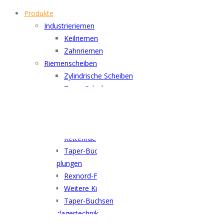
Produkte
Industrieriemen
Keilriemen
Zahnriemen
Riemenscheiben
Zylindrische Scheiben
Taper Scheiben
Spannelemente
Ketten
Rollenketten
Kettenräder
Taper-Buchsen
Kupplungen
Rexnord-Falk Kupplungen
Weitere Kupplungen
Taper-Buchsen
Wälzlagertechnik