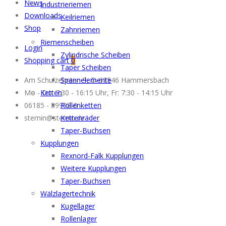
News
Industrieriemen
Downloads
Keilriemen
Shop
Zahnriemen
Riemenscheiben
Login
Zylindrische Scheiben
Shopping cart
0
Taper Scheiben
Am Schulzehnten 9, D-63546 Hammersbach
Spannelemente
Mo - Do: 7:30 - 16:15 Uhr, Fr: 7:30 - 14:15 Uhr
Ketten
06185 - 89998-0
Rollenketten
stemin@stemin.de
Kettenräder
Taper-Buchsen
Kupplungen
Rexnord-Falk Kupplungen
Weitere Kupplungen
Taper-Buchsen
Wälzlagertechnik
Kugellager
Rollenlager