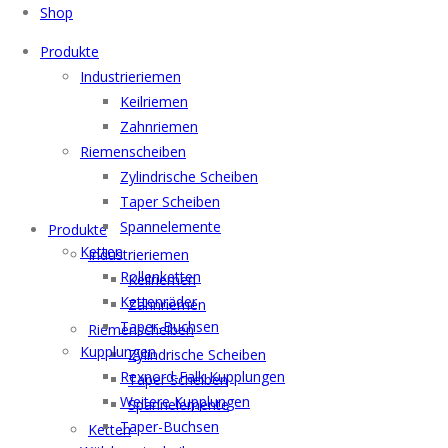
Shop
Menu
Produkte
Industrieriemen
Keilriemen
Zahnriemen
Riemenscheiben
Zylindrische Scheiben
Taper Scheiben
Spannelemente
Produkte
Ketten
Industrieriemen
Rollenketten
Keilriemen
Kettenräder
Zahnriemen
Taper-Buchsen
Riemenscheiben
Kupplungen
Zylindrische Scheiben
Rexnord-Falk Kupplungen
Taper Scheiben
Weitere Kupplungen
Spannelemente
Taper-Buchsen
Ketten