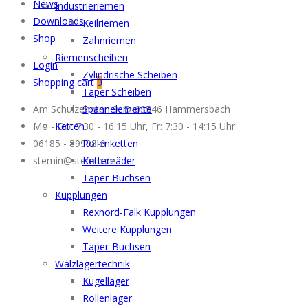
News
Industrieriemen
Downloads
Keilriemen
Shop
Zahnriemen
Riemenscheiben
Login
Zylindrische Scheiben
Shopping cart
0
Taper Scheiben
Am Schulzehnten 9, D-63546 Hammersbach
Spannelemente
Mo - Do: 7:30 - 16:15 Uhr, Fr: 7:30 - 14:15 Uhr
Ketten
06185 - 89998-0
Rollenketten
stemin@stemin.de
Kettenräder
Taper-Buchsen
Kupplungen
Rexnord-Falk Kupplungen
Weitere Kupplungen
Taper-Buchsen
Wälzlagertechnik
Kugellager
Rollenlager