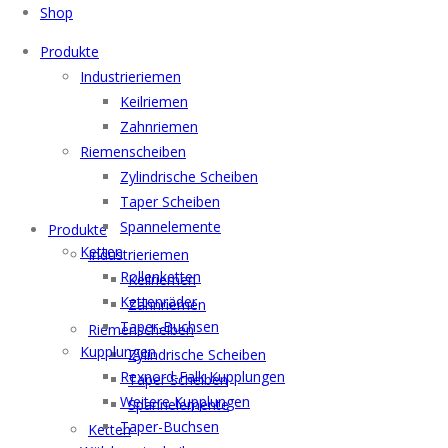
Shop
Menu
Produkte
Industrieriemen
Keilriemen
Zahnriemen
Riemenscheiben
Zylindrische Scheiben
Taper Scheiben
Spannelemente
Produkte
Ketten
Industrieriemen
Rollenketten
Keilriemen
Kettenräder
Zahnriemen
Taper-Buchsen
Riemenscheiben
Kupplungen
Zylindrische Scheiben
Rexnord-Falk Kupplungen
Taper Scheiben
Weitere Kupplungen
Spannelemente
Taper-Buchsen
Ketten