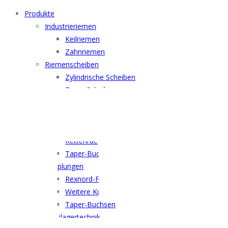
Produkte
Industrieriemen
Keilriemen
Zahnriemen
Riemenscheiben
Zylindrische Scheiben
Taper Scheiben
Spannelemente
Ketten
Rollenketten
Kettenräder
Taper-Buchsen
Kupplungen
Rexnord-Falk Kupplungen
Weitere Kupplungen
Taper-Buchsen
Wälzlagertechnik